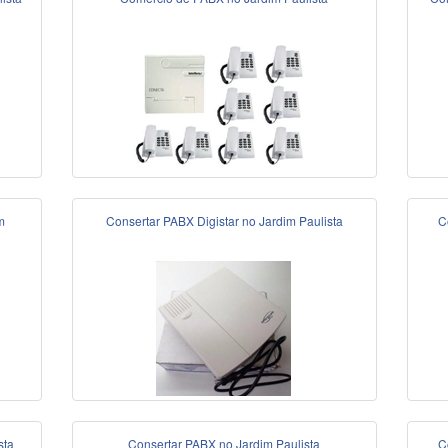
m
Consertar PABX Digistar no Jardim Paulista
C
sta
Consertar PABX no Jardim Paulista
C