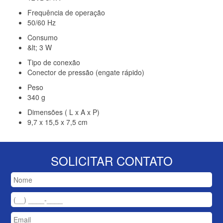
Frequência de operação
50/60 Hz
Consumo
&lt; 3 W
Tipo de conexão
Conector de pressão (engate rápido)
Peso
340 g
Dimensões ( L x A x P)
9,7 x 15,5 x 7,5 cm
SOLICITAR CONTATO