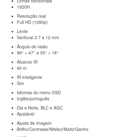
Linhas horizontais
1920H
Resolução real
Full HD (1080p)
Lente
Varifocal 2.7 a 12 mm
Ângulo de visão
96° × 47° a 35° × 18°
Alcance IR
40 m
IR inteligente
Sim
Idiomas do menu OSD
Inglês/português
Dia e Noite, BLC e AGC
Ajustável
Ajuste de imagem
Brilho/Contraste/Nitidez/Matiz/Ganho