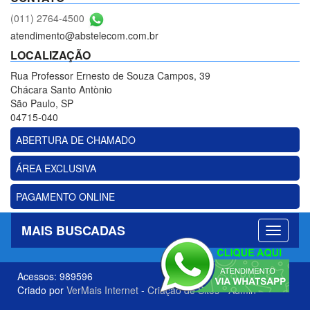
(011) 2764-4500
atendimento@abstelecom.com.br
LOCALIZAÇÃO
Rua Professor Ernesto de Souza Campos, 39
Chácara Santo Antònio
São Paulo, SP
04715-040
ABERTURA DE CHAMADO
ÁREA EXCLUSIVA
PAGAMENTO ONLINE
MAIS BUSCADAS
Acessos: 989596
Criado por
VerMais Internet
-
Criação de Sites
-
Admin